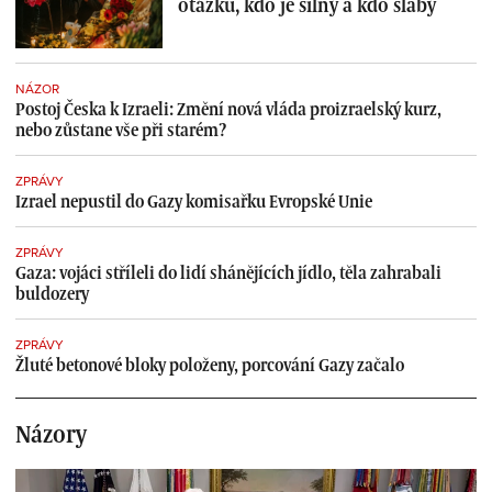
otázku, kdo je silný a kdo slabý
NÁZOR
Postoj Česka k Izraeli: Změní nová vláda proizraelský kurz,
nebo zůstane vše při starém?
ZPRÁVY
Izrael nepustil do Gazy komisařku Evropské Unie
ZPRÁVY
Gaza: vojáci stříleli do lidí shánějících jídlo, těla zahrabali
buldozery
ZPRÁVY
Žluté betonové bloky položeny, porcování Gazy začalo
Názory