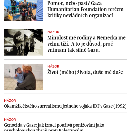
Pomoc, nebo past? Gaza
Humanitarian Foundation terčem
kritiky nevládních organizací
NÁZOR
Minulost mé rodiny a Německa mě
velmi tíží. A to je důvod, proč
vnímam tak silně Gazu.
NÁZOR
Život (mého) života, duše mé duše
NÁZOR
Okamžik čistého surrealismu jednoho vojáka IDF v Gaze (1992)
NÁZOR
Genocida v Gaze: Jak Izrael používá ponižování jako
psychologickou zbraň proti Palestincům