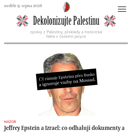
Skip
neděle 9. srpna 2026
to
MENU
Dekolonizujte Palestinu
content
zprávy z Palestiny, překlady a historická
fakta v českém jazyce
NÁZOR
Jeffrey Epstein a Izrael: co odhalují dokumenty a