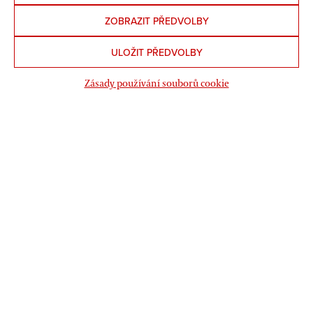
ZOBRAZIT PŘEDVOLBY
ULOŽIT PŘEDVOLBY
Zásady používání souborů cookie
Zprávy
Názory
Historie
Kultura
Knihy
Filmy
Akce