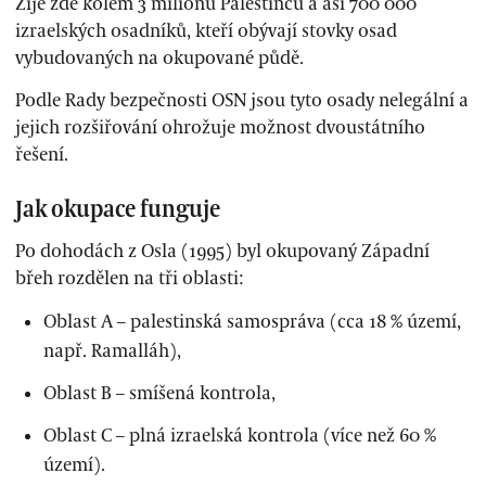
Žije zde kolem 3 milionů Palestinců a asi 700 000
izraelských osadníků, kteří obývají stovky osad
vybudovaných na okupované půdě.
Podle Rady bezpečnosti OSN jsou tyto osady nelegální a
jejich rozšiřování ohrožuje možnost dvoustátního
řešení.
Jak okupace funguje
Po dohodách z Osla (1995) byl okupovaný Západní
břeh rozdělen na tři oblasti:
Oblast A – palestinská samospráva (cca 18 % území,
např. Ramalláh),
Oblast B – smíšená kontrola,
Oblast C – plná izraelská kontrola (více než 60 %
území).