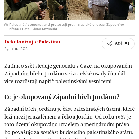
Palestinští demonstranti protestují proti izraelské okupaci Západního
břehu | Foto: Diana Khwaelid
Dekolonizujte Palestinu
SDÍLEJ
27. října 2025
Zatímco svět sleduje genocidu v Gaze, na okupovaném
Západním břehu Jordánu se izraelské osady čím dál
více rozrůstají napříč palestinskými vesnicemi.
Co je okupovaný Západní břeh Jordánu?
Západní břeh Jordánu je část palestinských území, které
leží mezi Jeruzalémem a řekou Jordán. Od roku 1967 je
toto území okupováno Izraelem a mezinárodní právo
ho považuje za součást budoucího palestinského státu.