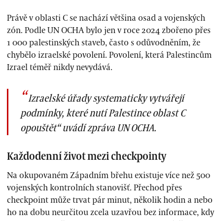
Právě v oblasti C se nachází většina osad a vojenských
zón. Podle UN OCHA bylo jen v roce 2024 zbořeno přes
1 000 palestinských staveb, často s odůvodněním, že
chybělo izraelské povolení. Povolení, která Palestincům
Izrael téměř nikdy nevydává.
Izraelské úřady systematicky vytvářejí
podmínky, které nutí Palestince oblast C
opouštět“ uvádí zpráva UN OCHA.
Každodenní život mezi checkpointy
Na okupovaném Západním břehu existuje více než 500
vojenských kontrolních stanovišť. Přechod přes
checkpoint může trvat pár minut, několik hodin a nebo
ho na dobu neurčitou zcela uzavřou bez informace, kdy