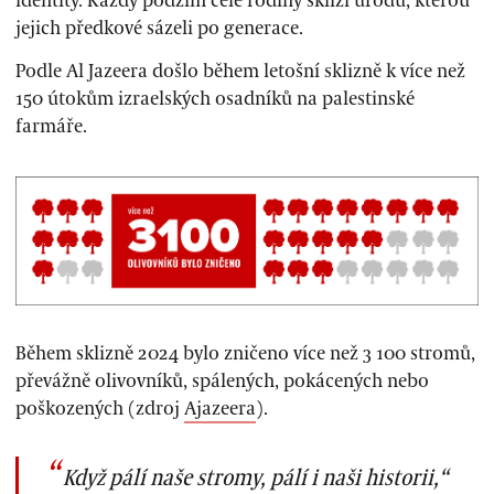
identity. Každý podzim celé rodiny sklízí úrodu, kterou
jejich předkové sázeli po generace.
Podle Al Jazeera došlo během letošní sklizně k více než
150 útokům izraelských osadníků na palestinské
farmáře.
Během sklizně 2024 bylo zničeno více než 3 100 stromů,
převážně olivovníků, spálených, pokácených nebo
poškozených (zdroj
Ajazeera
).
Když pálí naše stromy, pálí i naši historii,“