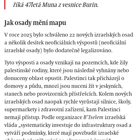
říká 47letá Muna z vesnice Burin.
Jak osady mění mapu
V roce 2025 bylo schváleno 22 nových izraelských osad
a několik desítek neoficiálních výspostů (neoficiální
izraelské osady) bylo dodatečně legalizováno.
Tyto výsposti a osady vznikají na pozemcích, kde žily
palestinské rodiny, které jsou následně vyhnány nebo
donuceny oblast opustit. Palestinci tak přicházejí o
domovy a půdu, mnozí jsou nuceni žít v jeskyních,
stanech nebo provizorních přístřešcích. Kolem nových
izraelských osad naopak rychle vyrůstají silnice, školy,
supermarkety i zdravotní zařízení, kam Palestinci
nemají přístup. Podle organizace
B’Tselem
izraelská
vláda „systematicky investuje do infrastruktury osad a
vytváří podmínky, které mají povzbudit izraelské