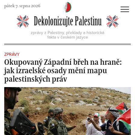
Skip
pátek 7. srpna 2026
to
MENU
Dekolonizujte Palestinu
content
zprávy z Palestiny, překlady a historická
fakta v českém jazyce
ZPRÁVY
Okupovaný Západní břeh na hraně:
jak izraelské osady mění mapu
palestinských práv