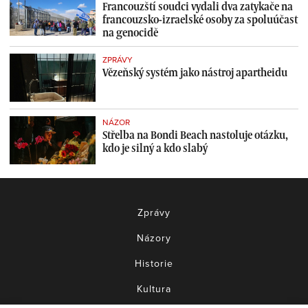
Francouzští soudci vydali dva zatykače na
francouzsko-izraelské osoby za spoluúčast
na genocidě
ZPRÁVY
Vězeňský systém jako nástroj apartheidu
NÁZOR
Střelba na Bondi Beach nastoluje otázku,
kdo je silný a kdo slabý
Zprávy
Názory
Historie
Kultura