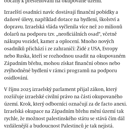
občany k přestěhování na okupované území.“
Izraelští osadníci navíc dostávají finanční pobídky a
daňové úlevy, například dotace na bydlení, školství a
dopravu. Izraelská vláda vyčlenila více než 20 milionů
dolarů na podporu tzv. „neoficiálních osad“, včetně
nákupu vozidel, kamer a oplocení. Mnoho nových
osadníků přichází i ze zahraničí: Židé z USA, Evropy
nebo Ruska, kteří se rozhodnou usadit na okupovaném
Západním břehu, mohou získat finanční obnos nebo
zvýhodněné bydlení v rámci programů na podporu
osidlování.
V říjnu 2025 izraelský parlament přijal zákon, který
rozšiřuje izraelské civilní právo na části okupovaného
území. Krok, který odborníci označují za de facto anexi.
Izraelská okupace na Západním břehu mění území tak
rychle, že možnost palestinského státu se stává čím dál
vzdálenější a budoucnost Palestinců je tak nejistá.