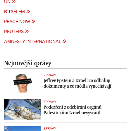
UN
B´TSELEM
PEACE NOW
REUTERS
AMNESTY INTERNATIONAL
Nejnovější zprávy
ZPRÁVY
Jeffrey Epstein a Izrael: co odhalují
dokumenty a co média vynechávají
ZPRÁVY
Podezření z odebírání orgánů
Palestincům Izrael nevyvrátil
ZPRÁVY