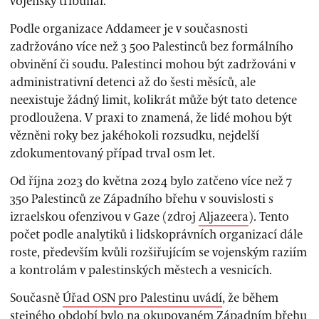
vojenský tribunál.
Podle organizace Addameer je v současnosti
zadržováno více než 3 500 Palestinců bez formálního
obvinění či soudu. Palestinci mohou být zadržováni v
administrativní detenci až do šesti měsíců, ale
neexistuje žádný limit, kolikrát může být tato detence
prodloužena. V praxi to znamená, že lidé mohou být
vězněni roky bez jakéhokoli rozsudku, nejdelší
zdokumentovaný případ trval osm let.
Od října 2023 do května 2024 bylo zatčeno více než 7
350 Palestinců ze Západního břehu v souvislosti s
izraelskou ofenzivou v Gaze (zdroj
Aljazeera
). Tento
počet podle analytiků i lidskoprávních organizací dále
roste, především kvůli rozšiřujícím se vojenským raziím
a kontrolám v palestinských městech a vesnicích.
Současně
Úřad OSN pro Palestinu uvádí
, že během
stejného období bylo na okupovaném Západním břehu