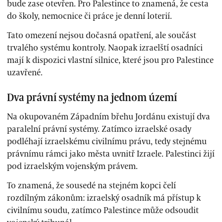
bude zase otevřen. Pro Palestince to znamená, že cesta
do školy, nemocnice či práce je denní loterií.
Tato omezení nejsou dočasná opatření, ale součást
trvalého systému kontroly. Naopak izraelští osadníci
mají k dispozici vlastní silnice, které jsou pro Palestince
uzavřené.
Dva právní systémy na jednom území
Na okupovaném Západním břehu Jordánu existují dva
paralelní právní systémy. Zatímco izraelské osady
podléhají izraelskému civilnímu právu, tedy stejnému
právnímu rámci jako města uvnitř Izraele. Palestinci žijí
pod izraelským vojenským právem.
To znamená, že sousedé na stejném kopci čelí
rozdílným zákonům: izraelský osadník má přístup k
civilnímu soudu, zatímco Palestince může odsoudit