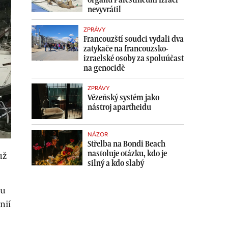
nevyvrátil
ZPRÁVY
Francouzští soudci vydali dva
zatykače na francouzsko-
izraelské osoby za spoluúčast
na genocidě
ZPRÁVY
Vězeňský systém jako
nástroj apartheidu
NÁZOR
Střelba na Bondi Beach
nastoluje otázku, kdo je
už
silný a kdo slabý
nu
nií