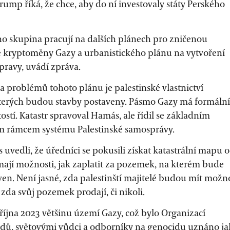
ump říká, že chce, aby do ní investovaly státy Perského
ho skupina pracují na dalších plánech pro zničenou
ě kryptoměny Gazy a urbanistického plánu na vytvoření
pravy, uvádí zpráva.
 problémů tohoto plánu je palestinské vlastnictví
erých budou stavby postaveny. Pásmo Gazy má formální
ostí. Katastr spravoval Hamás, ale řídil se základním
ím rámcem systému Palestinské samosprávy.
uvedli, že úředníci se pokusili získat katastrální mapu 
ají možnosti, jak zaplatit za pozemek, na kterém bude
en. Není jasné, zda palestinští majitelé budou mít možn
zda svůj pozemek prodají, či nikoli.
d října 2023 většinu území Gazy, což bylo Organizací
dů, světovými vůdci a odborníky na genocidu uznáno ja