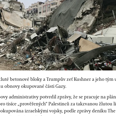
 žluté betonové bloky a Trumpův zeť Kushner a jeho tým 
nu obnovy okupované části Gazy.
vy administrativy potvrdil zprávy, že se pracuje na plá
ro tisíce „prověřených“ Palestinců za takzvanou žlutou li
e okupována izraelskými vojsky, podle zprávy deníku The