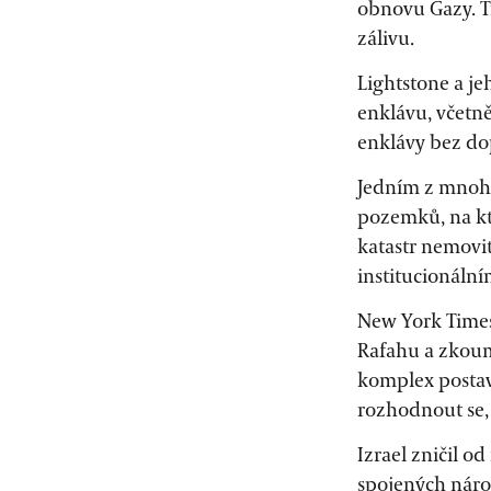
obnovu Gazy. Tr
zálivu.
Lightstone a je
enklávu, včetn
enklávy bez do
Jedním z mnoha
pozemků, na kt
katastr nemovit
institucionáln
New York Times 
Rafahu a zkoum
komplex postav
rozhodnout se, 
Izrael zničil o
spojených náro