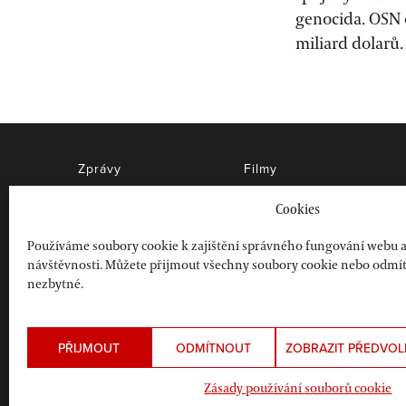
genocida. OSN 
miliard dolarů.
Zprávy
Filmy
Názory
Akce
Cookies
Historie
Jak pomoci?
Kultura
Petice
Používáme soubory cookie k zajištění správného fungování webu 
návštěvnosti. Můžete přijmout všechny soubory cookie nebo odmítn
Knihy
nezbytné.
PŘIJMOUT
ODMÍTNOUT
ZOBRAZIT PŘEDVOL
©2026 Dekolonizujte Palestinu
Zásady používání souborů cookie