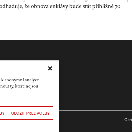
odhaduje, že obnova enklávy bude stát přibližně 70
a k anonymní analýze
out ty, které nejsou
BY
ULOŽIT PŘEDVOLBY
Och