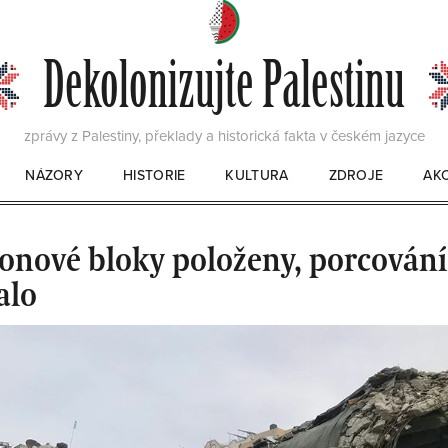
Dekolonizujte Palestinu
zprávy z Palestiny, překlady a historická fakta v českém jazyce
NÁZORY
HISTORIE
KULTURA
ZDROJE
AK
KNIHY
FILMY
tonové bloky položeny, porcování
alo