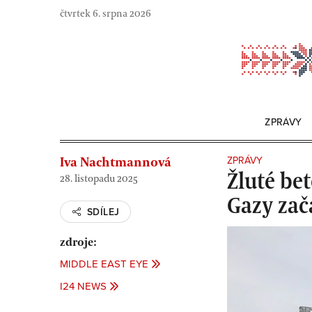
Skip
čtvrtek 6. srpna 2026
to
content
ZPRÁVY
ZPRÁVY
Iva Nachtmannová
Žluté be
28. listopadu 2025
Gazy zač
SDÍLEJ
zdroje:
MIDDLE EAST EYE
I24 NEWS