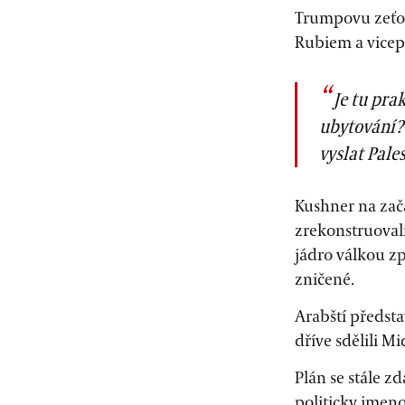
Trumpovu zeťov
Rubiem a vice
Je tu pra
ubytování?“
vyslat Pale
Kushner na začá
zrekonstruoval
jádro válkou zp
zničené.
Arabští předsta
dříve sdělili Mi
Plán se stále z
politicky jmen