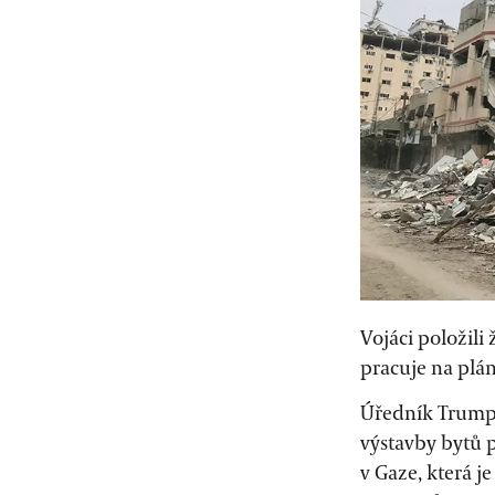
Vojáci položili
pracuje na plá
Úředník Trumpo
výstavby bytů p
v Gaze, která j