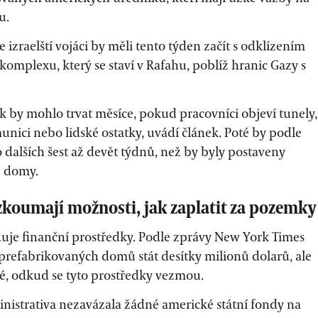
u.
e izraelští vojáci by měli tento týden začít s odklízením
komplexu, který se staví v Rafahu, poblíž hranic Gazy s
k by mohlo trvat měsíce, pokud pracovníci objeví tunely,
nici nebo lidské ostatky, uvádí článek. Poté by podle
 dalších šest až devět týdnů, než by byly postaveny
é domy.
koumají možnosti, jak zaplatit za pozemky
duje finanční prostředky. Podle zprávy New York Times
prefabrikovaných domů stát desítky milionů dolarů, ale
né, odkud se tyto prostředky vezmou.
istrativa nezavázala žádné americké státní fondy na