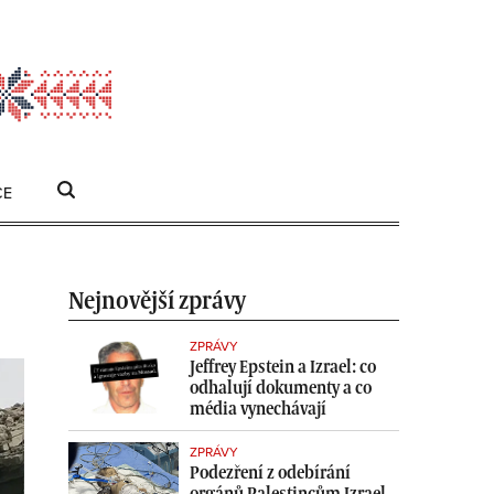
CE
HLEDAT
Search
for:
Nejnovější zprávy
ZPRÁVY
Jeffrey Epstein a Izrael: co
odhalují dokumenty a co
média vynechávají
ZPRÁVY
Podezření z odebírání
orgánů Palestincům Izrael