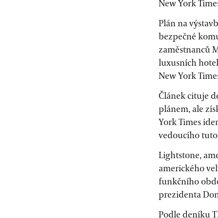
New York Times
Plán na výstav
bezpečné komun
zaměstnanců Min
luxusních hotel
New York Time
Článek cituje 
plánem, ale zí
York Times ide
vedoucího tuto 
Lightstone, ame
amerického vel
funkčního obdo
prezidenta Don
Podle deníku T