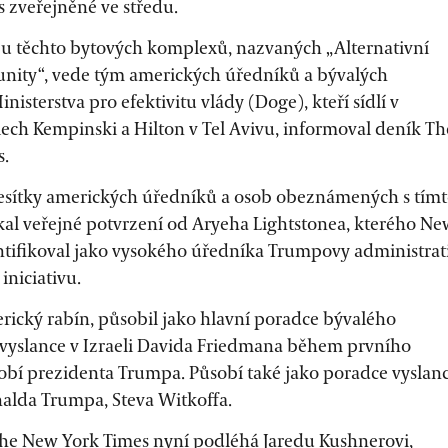
 zveřejněné ve středu.
bu těchto bytových komplexů, nazvaných „Alternativní
ity“, vede tým amerických úředníků a bývalých
isterstva pro efektivitu vlády (Doge), kteří sídlí v
ech Kempinski a Hilton v Tel Avivu, informoval deník Th
s.
desítky amerických úředníků a osob obeznámených s tím
skal veřejné potvrzení od Aryeha Lightstonea, kterého Ne
ntifikoval jako vysokého úředníka Trumpovy administrat
iniciativu.
rický rabín, působil jako hlavní poradce bývalého
vyslance v Izraeli Davida Friedmana během prvního
bí prezidenta Trumpa. Působí také jako poradce vyslan
alda Trumpa, Steva Witkoffa.
he New York Times nyní podléhá Jaredu Kushnerovi,