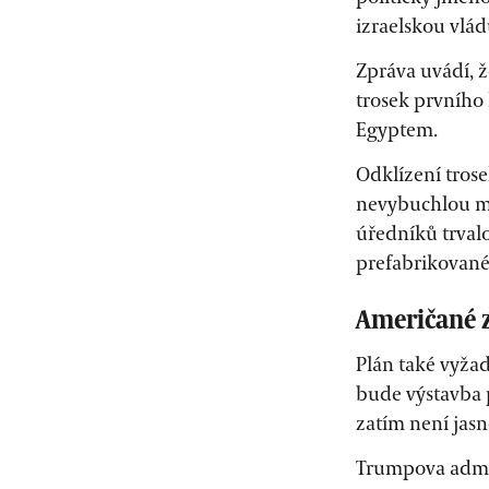
izraelskou vlád
Zpráva uvádí, ž
trosek prvního 
Egyptem.
Odklízení trose
nevybuchlou mu
úředníků trvalo
prefabrikovan
Američané z
Plán také vyža
bude výstavba 
zatím není jas
Trumpova admin