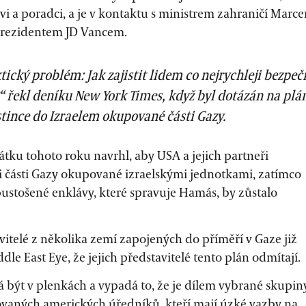
i a poradci, a je v kontaktu s ministrem zahraničí Marc
prezidentem JD Vancem.
ktický problém: Jak zajistit lidem co nejrychleji bezpeč
 řekl deníku New York Times, když byl dotázán na plá
stince do Izraelem okupované části Gazy.
tku tohoto roku navrhl, aby USA a jejich partneři
i části Gazy okupované izraelskými jednotkami, zatímco
ustošené enklávy, které spravuje Hamás, by zůstalo
vitelé z několika zemí zapojených do příměří v Gaze již
ddle East Eye, že jejich představitelé tento plán odmítají.
dá být v plenkách a vypadá to, že je dílem vybrané skupin
ovaných amerických úředníků, kteří mají úzké vazby na