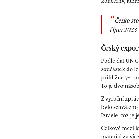
koncerny, které
Česko sto
říjnu 2023.
Český expor
Podle dat UN C
součástek do Iz
přibližně 781 m
To je dvojnáso
Z výroční zprá
bylo schváleno 
Izraele, což je 
Celkově mezi le
materiál za více