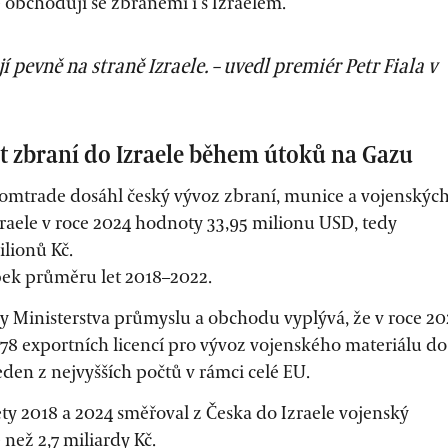
 obchodují se zbraněmi i s Izraelem.
jí pevně na straně Izraele. – uvedl premiér Petr Fiala v
t zbraní do Izraele během útoků na Gazu
omtrade dosáhl český vývoz zbraní, munice a vojenskýc
raele v roce 2024 hodnoty 33,95 milionu USD, tedy
ilionů Kč.
bek průměru let 2018–2022.
vy Ministerstva průmyslu a obchodu vyplývá, že v roce 20
78 exportních licencí pro vývoz vojenského materiálu do
jeden z nejvyšších počtů v rámci celé EU.
ty 2018 a 2024 směřoval z Česka do Izraele vojenský
 než 2,7 miliardy Kč.