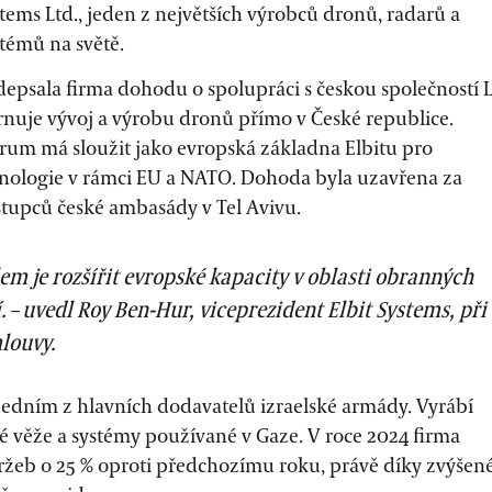
stems Ltd., jeden z největších výrobců dronů, radarů a
témů na světě.
depsala firma dohodu o spolupráci s českou společností 
ahrnuje vývoj a výrobu dronů přímo v České republice.
rum má sloužit jako evropská základna Elbitu pro
hnologie v rámci EU a NATO. Dohoda byla uzavřena za
stupců české ambasády v Tel Avivu.
em je rozšířit evropské kapacity v oblasti obranných
. – uvedl Roy Ben-Hur, viceprezident Elbit Systems, při
louvy.
 jedním z hlavních dodavatelů izraelské armády. Vyrábí
é věže a systémy používané v Gaze. V roce 2024 firma
tržeb o 25 % oproti předchozímu roku, právě díky zvýšen