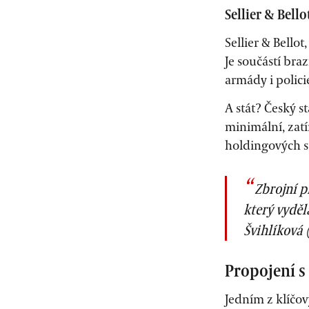
Sellier & Bello
Sellier & Bello
Je součástí br
armády i polici
A stát? Český s
minimální, zat
holdingových s
Zbrojní p
který vyděl
Švihlíková
Propojení s
Jedním z klíčo