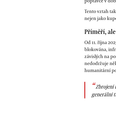
poptávce v dob
Tento vztah ta
nejen jako kupc
Příměří, al
Od 11. října 20
blokována, infr
závislých na p
nedodržuje něk
humanitární po
Zbrojení 
generální 