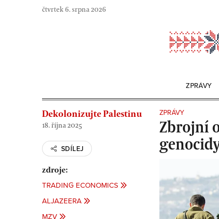
Skip
čtvrtek 6. srpna 2026
to
content
ZPRÁVY
ZPRÁVY
Dekolonizujte Palestinu
Zbrojní 
18. října 2025
genocidy
SDÍLEJ
zdroje:
TRADING ECONOMICS
ALJAZEERA
MZV