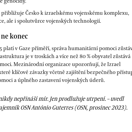
ě genocidy.
k přibližuje Česko k izraelskému vojenskému komplexu,
e, ale i spolutvůrce vojenských technologií.
e ne konec
25 platí v Gaze příměří, správa humanitární pomoci zůstá
astruktura je v troskách a více než 80 % obyvatel zůstává
omoci. Mezinárodní organizace upozorňují, že Izrael
teré klíčové závazky včetně zajištění bezpečného příst
moci a úplného zastavení vojenských úderů.
nikdy nepřináší mír. Jen prodlužuje utrpení. – uvedl
tajemník OSN António Guterres (OSN, prosinec 2023).