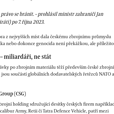
 právo se bránit. – prohlásil ministr zahraničí Jan
)
iráti
po 7. října 2023.
ora z nejvyšších míst dala českému zbrojnímu průmyslu
álka nebo dokonce genocida není překážkou, ale příležitos
– miliardáři, ne stát
távky po zbrojním materiálu těží především české zbrojn
é jsou součástí globálních dodavatelských řetězců NATO 
Group (CSG)
rojní holding sdružující desítky českých firem napříkla
calibur Army, Retii či Tatra Defence Vehicle, patří mezi