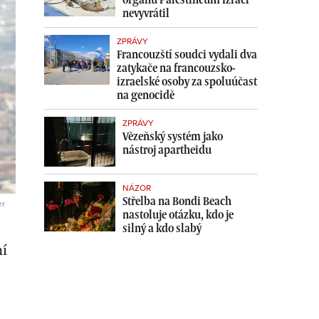
nevyvrátil
ZPRÁVY
Francouzští soudci vydali dva
zatykače na francouzsko-
izraelské osoby za spoluúčast
na genocidě
ZPRÁVY
Vězeňský systém jako
nástroj apartheidu
NÁZOR
Střelba na Bondi Beach
er
nastoluje otázku, kdo je
silný a kdo slabý
ní