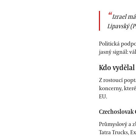
Izrael má
(
Lipavský
P
Politická podp
jasný signál: v
Kdo vydělal 
Z rostoucí pop
koncerny, kter
EU.
Czechoslovak 
Průmyslový a zb
Tatra Trucks, Ex