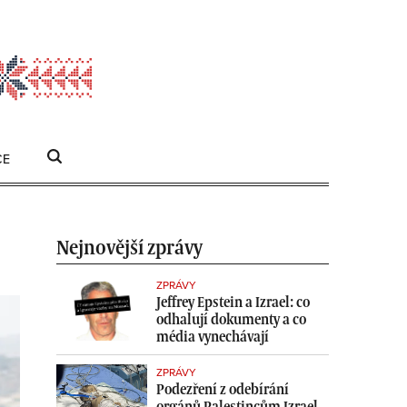
CE
HLEDAT
Search
for:
Nejnovější zprávy
ZPRÁVY
Jeffrey Epstein a Izrael: co
odhalují dokumenty a co
média vynechávají
ZPRÁVY
Podezření z odebírání
orgánů Palestincům Izrael