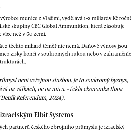
t
t, výrobce munice z Vlašimi, vydělává
1–2 miliardy Kč ročn
azilské skupiny CBC Global Ammunition, která zásobuje
e více než v 60 zemí.
tát z těchto miliard téměř nic nemá. Daňové výnosy jsou
ímco zisky končí v soukromých rukou nebo v zahraniční
trukturách.
růmysl není veřejnou službou. Je to soukromý byznys,
ává na válkách, ne na míru. – řekla ekonomka Ilona
 (Deník Referendum, 2024).
 izraelským Elbit Systems
vých partnerů českého zbrojního průmyslu je izraelský