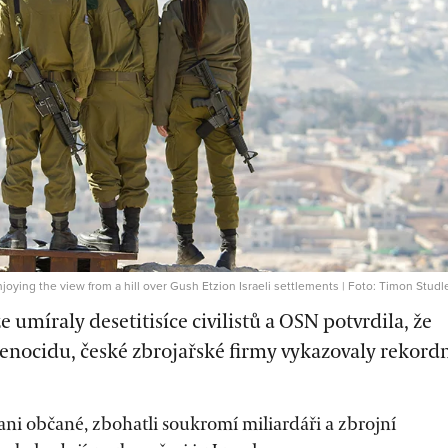
joying the view from a hill over Gush Etzion Israeli settlements | Foto: Timon Studl
 umíraly desetitisíce civilistů a OSN potvrdila, že
genocidu, české zbrojařské firmy vykazovaly rekord
ani občané, zbohatli soukromí miliardáři a zbrojní