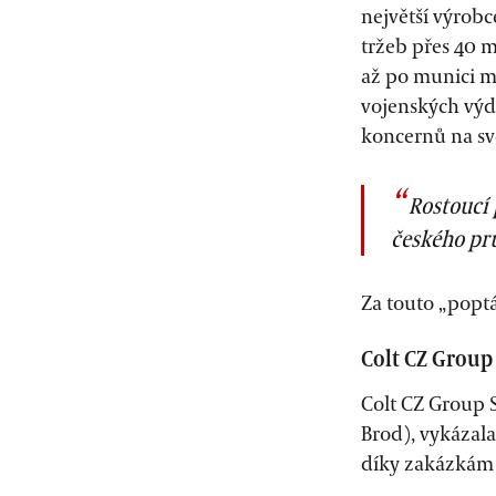
největší výrobc
tržeb přes 40 m
až po munici mí
vojenských výda
koncernů na sv
Rostoucí 
českého prů
Za touto „poptá
Colt CZ Group
Colt CZ Group 
Brod), vykázala 
díky zakázkám 