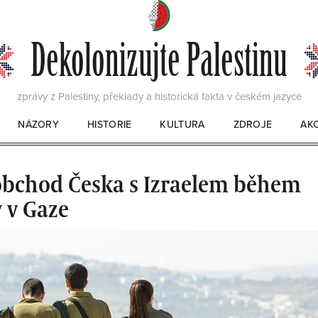
Dekolonizujte Palestinu
zprávy z Palestiny, překlady a historická fakta v českém jazyce
NÁZORY
HISTORIE
KULTURA
ZDROJE
AK
KNIHY
FILMY
obchod Česka s Izraelem během
 v Gaze