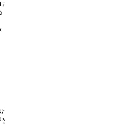
la
ů
h
ký
tly