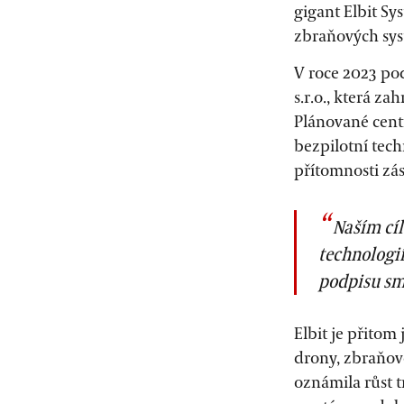
gigant Elbit Sy
zbraňových sys
V roce 2023 po
s.r.o., která z
Plánované cent
bezpilotní tec
přítomnosti zá
Naším cíl
technologií
podpisu sm
Elbit je přitom
drony, zbraňov
oznámila růst 