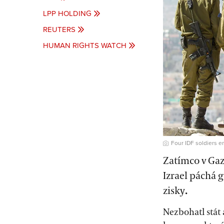
LPP HOLDING
REUTERS
HUMAN RIGHTS WATCH
Four IDF soldiers en
Zatímco v Gaze
Izrael páchá 
zisky
.
Nezbohatl stát 