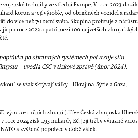
e vojenské techniky ve střední Evropě. V roce 2023 dosáh
iliard korun a její výrobky od obrněných vozidel a radar
ří do více než 70 zemí světa. Skupina profituje z nárůstu
jů po roce 2022 a patří mezi 100 největších zbrojařskýc
ětě.
poptávka po obranných systémech potvrzuje sílu
myslu. – uvedla CSG v tiskové zprávě (únor 2024).
vkou“ se však skrývají války – Ukrajina, Sýrie a Gaza.
SE, výrobce ručních zbraní (dříve Česká zbrojovka Uhers
v roce 2024 zisk 1,93 miliardy Kč. Její tržby výrazně vzros
NATO a zvýšené poptávce v době válek.