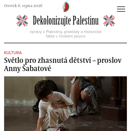
Skip
čtvrtek 6. srpna 2026
to
MENU
Dekolonizujte Palestinu
content
zprávy z Palestiny, překlady a historická
fakta v českém jazyce
KULTURA
Světlo pro zhasnutá dětství – proslov
Anny Šabatové