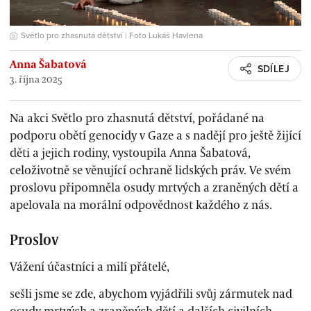
Světlo pro zhasnutá dětství | Foto Lukáš Havlena
Anna Šabatová
SDÍLEJ
3. října 2025
Na akci Světlo pro zhasnutá dětství, pořádané na
podporu obětí genocidy v Gaze a s nadějí pro ještě žijící
děti a jejich rodiny, vystoupila Anna Šabatová,
celoživotně se věnující ochraně lidských práv. Ve svém
proslovu připomněla osudy mrtvých a zraněných dětí a
apelovala na morální odpovědnost každého z nás.
Proslov
Vážení účastníci a milí přátelé,
sešli jsme se zde, abychom vyjádřili svůj zármutek nad