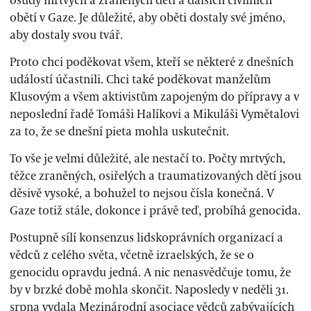
osudy mrtvých a zraněných dětí a dalších civilních
obětí v Gaze. Je důležité, aby oběti dostaly své jméno,
aby dostaly svou tvář.
Proto chci poděkovat všem, kteří se některé z dnešních
událostí účastnili. Chci také poděkovat manželům
Klusovým a všem aktivistům zapojeným do přípravy a v
neposlední řadě Tomáši Halíkovi a Mikuláši Vymětalovi
za to, že se dnešní pieta mohla uskutečnit.
To vše je velmi důležité, ale nestačí to. Počty mrtvých,
těžce zraněných, osiřelých a traumatizovaných dětí jsou
děsivě vysoké, a bohužel to nejsou čísla konečná. V
Gaze totiž stále, dokonce i právě teď, probíhá genocida.
Postupně sílí konsenzus lidskoprávních organizací a
vědců z celého světa, včetně izraelských, že se o
genocidu opravdu jedná. A nic nenasvědčuje tomu, že
by v brzké době mohla skončit. Naposledy v neděli 31.
srpna vydala Mezinárodní asociace vědců zabývajících