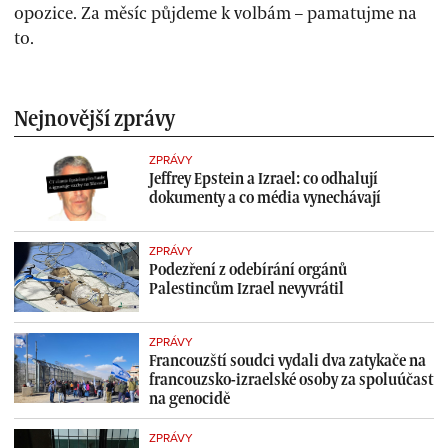
opozice. Za měsíc půjdeme k volbám – pamatujme na
to.
Nejnovější zprávy
ZPRÁVY
Jeffrey Epstein a Izrael: co odhalují
dokumenty a co média vynechávají
ZPRÁVY
Podezření z odebírání orgánů
Palestincům Izrael nevyvrátil
ZPRÁVY
Francouzští soudci vydali dva zatykače na
francouzsko-izraelské osoby za spoluúčast
na genocidě
ZPRÁVY