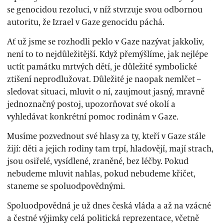
se genocidou rezoluci, v níž stvrzuje svou odbornou
autoritu, že Izrael v Gaze genocidu páchá.
Ať už jsme se rozhodli peklo v Gaze nazývat jakkoliv,
není to to nejdůležitější. Když přemýšlíme, jak nejlépe
uctít památku mrtvých dětí, je důležité symbolické
ztišení neprodlužovat. Důležité je naopak nemlčet –
sledovat situaci, mluvit o ní, zaujmout jasný, mravně
jednoznačný postoj, upozorňovat své okolí a
vyhledávat konkrétní pomoc rodinám v Gaze.
Musíme pozvednout své hlasy za ty, kteří v Gaze stále
žijí: děti a jejich rodiny tam trpí, hladovějí, mají strach,
jsou osiřelé, vysídlené, zraněné, bez léčby. Pokud
nebudeme mluvit nahlas, pokud nebudeme křičet,
staneme se spoluodpovědnými.
Spoluodpovědná je už dnes česká vláda a až na vzácné
a čestné výjimky celá politická reprezentace, včetně