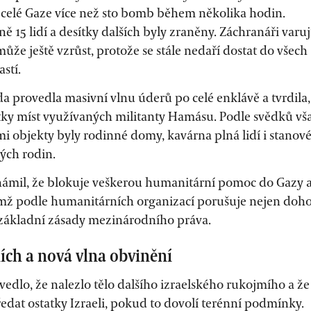
 celé Gaze více než sto bomb během několika hodin.
 15 lidí a desítky dalších byly zraněny. Záchranáři varuj
může ještě vzrůst, protože se stále nedaří dostat do všech
stí.
a provedla masivní vlnu úderů po celé enklávě a tvrdila,
ítky míst využívaných militanty Hamásu. Podle svědků vš
i objekty byly rodinné domy, kavárna plná lidí i stanov
ých rodin.
známil, že blokuje veškerou humanitární pomoc do Gazy 
ímž podle humanitárních organizací porušuje nejen doh
i základní zásady mezinárodního práva.
ích a nová vlna obvinění
dlo, že nalezlo tělo dalšího izraelského rukojmího a že
dat ostatky Izraeli, pokud to dovolí terénní podmínky.