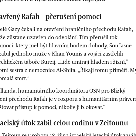
Uzavřený Rafah – přerušení pomoci
elé Gazy čekali na otevření hraničního přechodu Rafah,
 že zůstane uzavřen do odvolání. Tím přerušil tok
moci, který měl být hlavním bodem dohody. Současně
zabil jednoho muže v Khan Younis a vojáci zastřelili
rchlickém táboře Bureij. „Lidé umírají hladem i žízní,“
tní sestra z nemocnice Al-Shifa. „Říkají tomu příměří. M
malá smrt.“
llanda, humanitárního koordinátora OSN pro Blízký
ení přechodu Rafah je v rozporu s humanitárním práve
šťovat přístup k pomoci, nikoliv ji blokovat.“
zraelský útok zabil celou rodinu v Zeitounu
i Zeitoun se v sobotu 18. října izraelský letecký útok zasáh