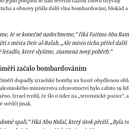
po jejím podpisu se nad severní Gazou znovu ozývaly
ticha a obnovy přišla další vlna bombardování, blokád a
sme, že se konečně nadechneme,“ říká Fatima Abu Ram
ětí z města Deir al-Balah. „Ale místo ticha přišel další
 letadlo, které slyšíme, znamená nový pohřeb.“
Příměří začalo bombardováním
říměří dopadly izraelské bomby na hustě obydlenou obl
alestinského ministerstva zdravotnictví bylo zabito 19 lid
ěno. Izrael tvrdil, že šlo o úder na „teroristické pozice“, a
é svědčí jinak.
 domě spali,“ říká Abu Nidal, který útok přežil. „Byla to