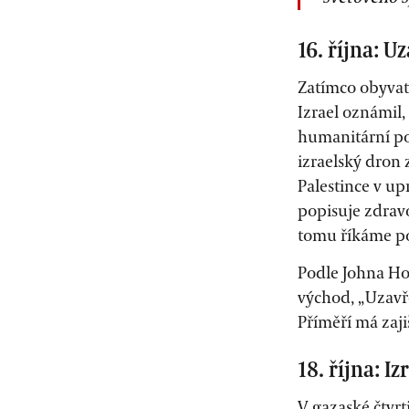
16. října: 
Zatímco obyvat
Izrael oznámil,
humanitární po
izraelský dron 
Palestince v up
popisuje zdravo
tomu říkáme po
Podle Johna Ho
východ, „Uzavř
Příměří má zaji
18. října: I
V gaza­ské čtvrt