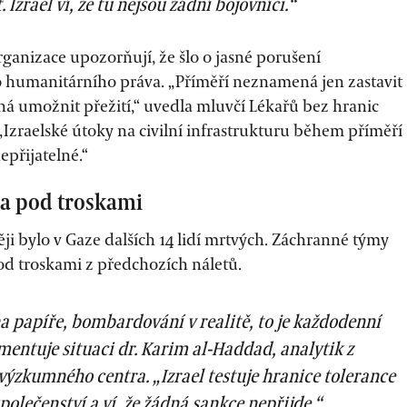
ť. Izrael ví, že tu nejsou žádní bojovníci.“
ganizace upozorňují, že šlo o jasné porušení
humanitárního práva. „Příměří neznamená jen zastavit
ná umožnit přežití,“ uvedla mluvčí Lékařů bez hranic
 „Izraelské útoky na civilní infrastrukturu během příměří
epřijatelné.“
ěla pod troskami
ji bylo v Gaze dalších 14 lidí mrtvých. Záchranné týmy
od troskami z předchozích náletů.
a papíře, bombardování v realitě, to je každodenní
mentuje situaci dr. Karim al-Haddad, analytik z
ýzkumného centra. „Izrael testuje hranice tolerance
polečenství a ví, že žádná sankce nepřijde.“