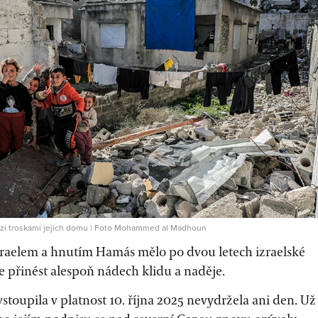
ezi troskami jejich domu | Foto Mohammed al Madhoun
zraelem a hnutím Hamás mělo po dvou letech izraelské
 přinést alespoň nádech klidu a naděje.
stoupila v platnost 10. října 2025 nevydržela ani den. Už