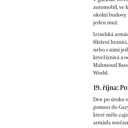
automobil, ve k
okolní budovy n
jeden muž.
Izraelská armád
fiktivní hranic
nebo s nimi jed
krvežíznivá a o
Mahmoud Bassal,
World.
19. října: 
Den po útoku v
pomoci do Gazy
které mělo zaji
armáda současně