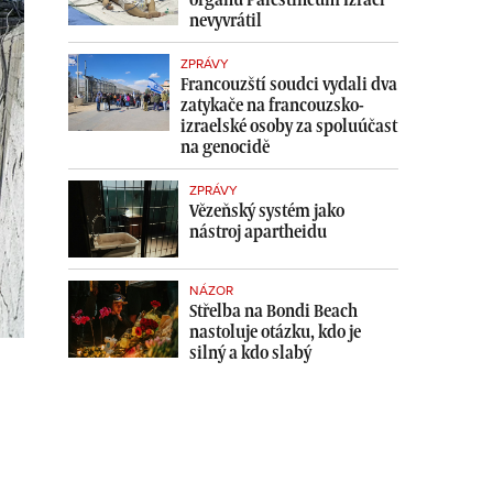
nevyvrátil
ZPRÁVY
Francouzští soudci vydali dva
zatykače na francouzsko-
izraelské osoby za spoluúčast
na genocidě
ZPRÁVY
Vězeňský systém jako
nástroj apartheidu
NÁZOR
Střelba na Bondi Beach
nastoluje otázku, kdo je
silný a kdo slabý