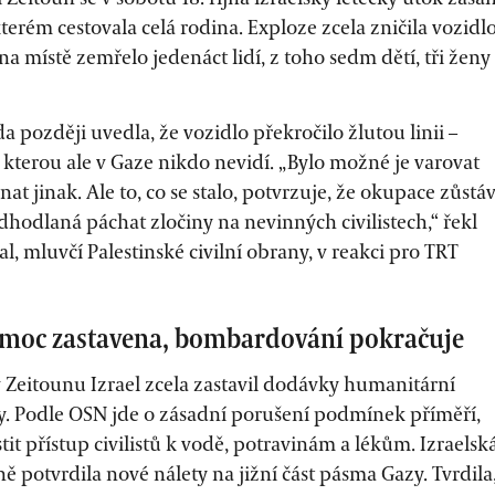
terém cestovala celá rodina. Exploze zcela zničila vozidlo
a místě zemřelo jedenáct lidí, z toho sedm dětí, tři ženy
a později uvedla, že vozidlo překročilo žlutou linii –
i, kterou ale v Gaze nikdo nevidí. „Bylo možné je varovat
nat jinak. Ale to, co se stalo, potvrzuje, že okupace zůstá
dhodlaná páchat zločiny na nevinných civilistech,“ řekl
 mluvčí Palestinské civilní obrany, v reakci pro TRT
Pomoc zastavena, bombardování pokračuje
 Zeitounu Izrael zcela zastavil dodávky humanitární
. Podle OSN jde o zásadní porušení podmínek příměří,
stit přístup civilistů k vodě, potravinám a lékům. Izraelsk
 potvrdila nové nálety na jižní část pásma Gazy. Tvrdila