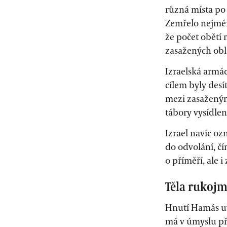
různá místa po
Zemřelo nejméně
že počet obětí 
zasažených obla
Izraelská armád
cílem byly des
mezi zasaženým
tábory vysídlen
Izrael navíc o
do odvolání, č
o příměří, ale 
Těla rukojm
Hnutí Hamás uve
má v úmyslu pře