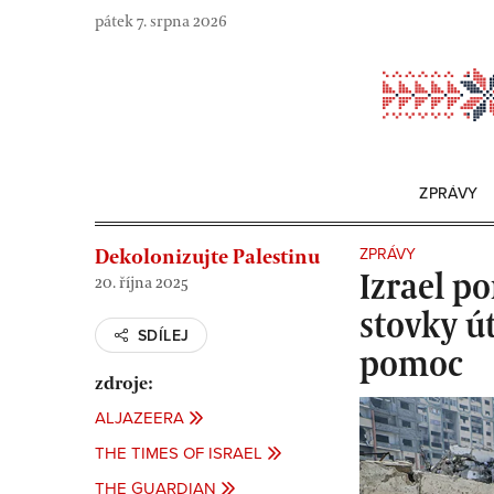
Skip
pátek 7. srpna 2026
to
content
ZPRÁVY
ZPRÁVY
Dekolonizujte Palestinu
Izrael p
20. října 2025
stovky ú
SDÍLEJ
pomoc
zdroje:
ALJAZEERA
THE TIMES OF ISRAEL
THE GUARDIAN