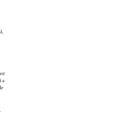
i,
ast
í a
le