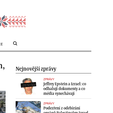
CE
HLEDAT
Search
for:
h,
Nejnovější zprávy
ZPRÁVY
Jeffrey Epstein a Izrael: co
odhalují dokumenty a co
média vynechávají
ZPRÁVY
Podezření z odebírání
orgánů Palestincům Izrael