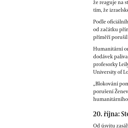
že reaguje na 
tím, že izraels
Podle oficiální
od začátku přím
příměří porušil
Humanitární or
dodávek paliva
profesorky Lei
University of Lo
„Blokování pom
porušení Ženev
humanitárního 
20. října: 
Od úsvitu zasá