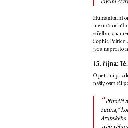
civilní čtvr
Humanitární or
mezinárodního 
střelbu, zname
Sophie Peltier.
jsou naprosto n
15. října: T
O pět dní pozdě
našly osm těl p
Příměří n
rutina,“ ko
Arabského v
světového s