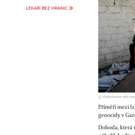
LÉKAŘI BEZ HRANIC
Palestinské děti m
Příměří mezi I
genocidy v Gaze
Dohoda, která v