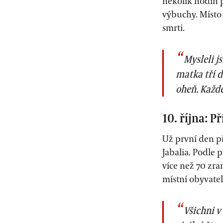
několik hodin 
výbuchy. Místo 
smrti.
Mysleli j
matka tří d
oheň. Každé
10. října: 
Už první den p
Jabalia. Podle p
více než 70 zran
místní obyvatel
Všichni v