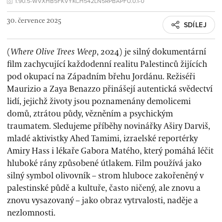
1.90.5-WVXHB5FKVYKCH542LN5RPBAPFU.0.1-0
30. července 2025
SDÍLEJ
(
Where Olive Trees Weep
, 2024) je silný dokumentární
film zachycující každodenní realitu Palestinců žijících
pod okupací na Západním břehu Jordánu. Režiséři
Maurizio a Zaya Benazzo přinášejí autentická svědectví
lidí, jejichž životy jsou poznamenány demolicemi
domů, ztrátou půdy, vězněním a psychickým
traumatem. Sledujeme příběhy novinářky Aširy Darviš,
mladé aktivistky Ahed Tamimi, izraelské reportérky
Amiry Hass i lékaře Gabora Matého, který pomáhá léčit
hluboké rány způsobené útlakem. Film používá jako
silný symbol olivovník – strom hluboce zakořeněný v
palestinské půdě a kultuře, často ničený, ale znovu a
znovu vysazovaný – jako obraz vytrvalosti, naděje a
nezlomnosti.