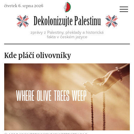
Skip
čtvrtek 6. srpna 2026
to
MENU
Dekolonizujte Palestinu
content
zprávy z Palestiny, překlady a historická
fakta v českém jazyce
Kde pláčí olivovníky