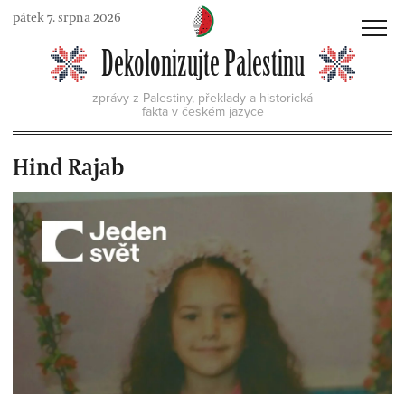
Skip
pátek 7. srpna 2026
to
MENU
Dekolonizujte Palestinu
content
zprávy z Palestiny, překlady a historická
fakta v českém jazyce
Hind Rajab