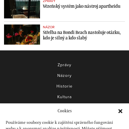
ZPRÁVY
Vězeňský systém jako nástroj apartheidu
NÁZOR
Střelba na Bondi Beach nastoluje otázku,
kdo je silný a kdo slabý
Zprávy
Názory
Historie
Kultura
Knihy
Cookies
Filmy
Používáme soubory cookie k zajištění správného fungování
Akce
webu a k anonymní analýze návštěvnosti. Můžete přijmout